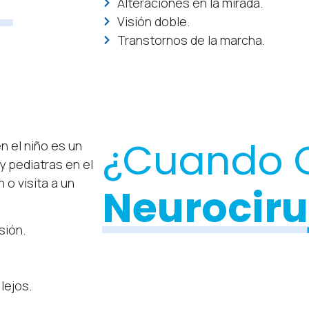
Alteraciones en la mirada.
Visión doble.
Transtornos de la marcha.
¿Cuando C
 el niño es un
y pediatras en el
 o visita a un
Neurociru
sión.
lejos.