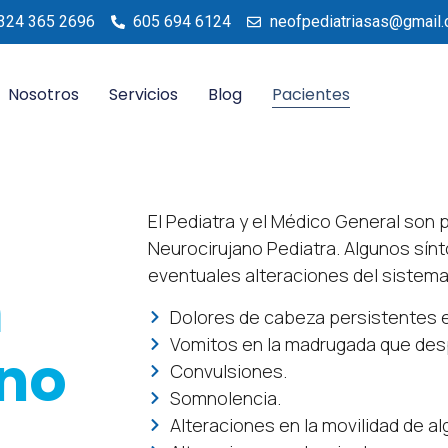
324 365 2696
605 694 6124
neofpediatriasas@gmail
Nosotros
Servicios
Blog
Pacientes
El Pediatra y el Médico General son 
Neurocirujano Pediatra. Algunos sín
eventuales alteraciones del sistema
n
Dolores de cabeza persistentes e
Vomitos en la madrugada que desp
no
Convulsiones.
Somnolencia.
Alteraciones en la movilidad de a